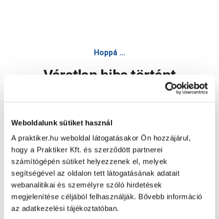
Hoppá ...
Váratlan hiba történt
Dolgozunk a hiba javításán. Egy kis türelmet kérünk.
Weboldalunk sütiket használ
A praktiker.hu weboldal látogatásakor Ön hozzájárul,
Oldal újratöltése
hogy a Praktiker Kft. és szerződött partnerei
számítógépén sütiket helyezzenek el, melyek
segítségével az oldalon tett látogatásának adatait
webanalitikai és személyre szóló hirdetések
megjelenítése céljából felhasználják. Bővebb információ
az adatkezelési tájékoztatóban.