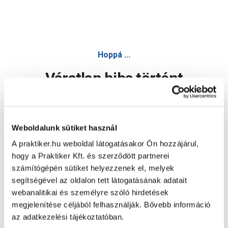
Hoppá ...
Váratlan hiba történt
Dolgozunk a hiba javításán. Egy kis türelmet kérünk.
Weboldalunk sütiket használ
A praktiker.hu weboldal látogatásakor Ön hozzájárul,
Oldal újratöltése
hogy a Praktiker Kft. és szerződött partnerei
számítógépén sütiket helyezzenek el, melyek
segítségével az oldalon tett látogatásának adatait
webanalitikai és személyre szóló hirdetések
megjelenítése céljából felhasználják. Bővebb információ
az adatkezelési tájékoztatóban.