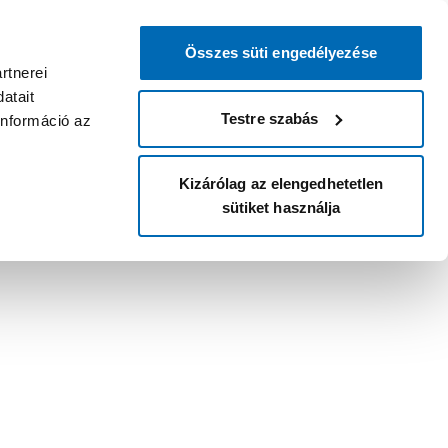
Összes süti engedélyezése
rtnerei
atait
Testre szabás
információ az
Kizárólag az elengedhetetlen
sütiket használja