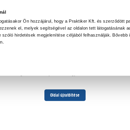
nál
togatásakor Ön hozzájárul, hogy a Praktiker Kft. és szerződött pa
zzenek el, melyek segítségével az oldalon tett látogatásának ad
 szóló hirdetések megjelenítése céljából felhasználják. Bővebb 
Hoppá ...
an.
Váratlan hiba történt
Dolgozunk a hiba javításán. Egy kis türelmet kérünk.
Oldal újratöltése