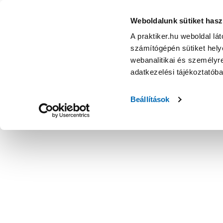
Weboldalunk sütiket hasz
A praktiker.hu weboldal lá
számítógépén sütiket helye
webanalitikai és személyre
adatkezelési tájékoztatób
Beállítások