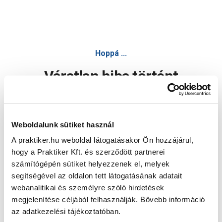
Hoppá ...
Váratlan hiba történt
Dolgozunk a hiba javításán. Egy kis türelmet kérünk.
Weboldalunk sütiket használ
A praktiker.hu weboldal látogatásakor Ön hozzájárul,
Oldal újratöltése
hogy a Praktiker Kft. és szerződött partnerei
számítógépén sütiket helyezzenek el, melyek
segítségével az oldalon tett látogatásának adatait
webanalitikai és személyre szóló hirdetések
megjelenítése céljából felhasználják. Bővebb információ
az adatkezelési tájékoztatóban.