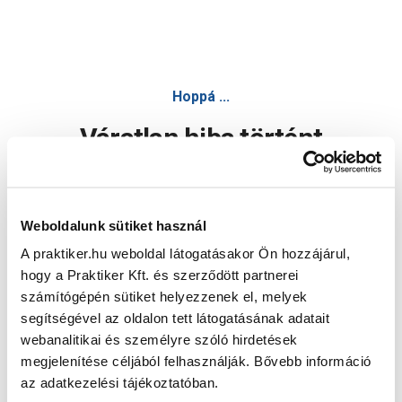
Hoppá ...
Váratlan hiba történt
Dolgozunk a hiba javításán. Egy kis türelmet kérünk.
Weboldalunk sütiket használ
A praktiker.hu weboldal látogatásakor Ön hozzájárul,
Oldal újratöltése
hogy a Praktiker Kft. és szerződött partnerei
számítógépén sütiket helyezzenek el, melyek
segítségével az oldalon tett látogatásának adatait
webanalitikai és személyre szóló hirdetések
megjelenítése céljából felhasználják. Bővebb információ
az adatkezelési tájékoztatóban.