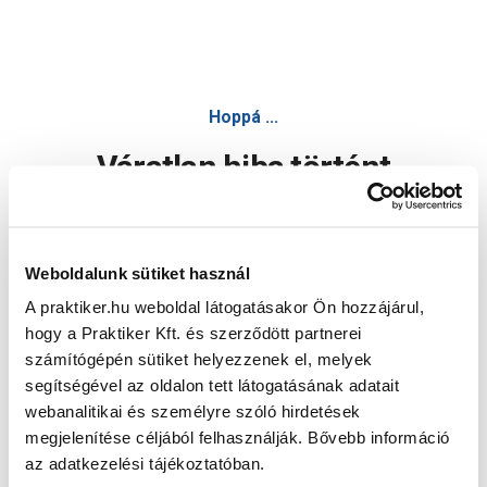
Hoppá ...
Váratlan hiba történt
Dolgozunk a hiba javításán. Egy kis türelmet kérünk.
Weboldalunk sütiket használ
A praktiker.hu weboldal látogatásakor Ön hozzájárul,
Oldal újratöltése
hogy a Praktiker Kft. és szerződött partnerei
számítógépén sütiket helyezzenek el, melyek
segítségével az oldalon tett látogatásának adatait
webanalitikai és személyre szóló hirdetések
megjelenítése céljából felhasználják. Bővebb információ
az adatkezelési tájékoztatóban.