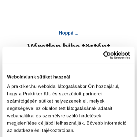
Hoppá ...
Váratlan hiba történt
Dolgozunk a hiba javításán. Egy kis türelmet kérünk.
Weboldalunk sütiket használ
A praktiker.hu weboldal látogatásakor Ön hozzájárul,
Oldal újratöltése
hogy a Praktiker Kft. és szerződött partnerei
számítógépén sütiket helyezzenek el, melyek
segítségével az oldalon tett látogatásának adatait
webanalitikai és személyre szóló hirdetések
megjelenítése céljából felhasználják. Bővebb információ
az adatkezelési tájékoztatóban.