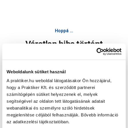
Hoppá ...
Váratlan hiba történt
Dolgozunk a hiba javításán. Egy kis türelmet kérünk.
Weboldalunk sütiket használ
A praktiker.hu weboldal látogatásakor Ön hozzájárul,
Oldal újratöltése
hogy a Praktiker Kft. és szerződött partnerei
számítógépén sütiket helyezzenek el, melyek
segítségével az oldalon tett látogatásának adatait
webanalitikai és személyre szóló hirdetések
megjelenítése céljából felhasználják. Bővebb információ
az adatkezelési tájékoztatóban.