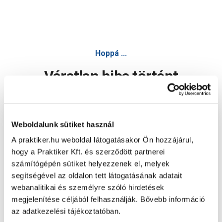
Hoppá ...
Váratlan hiba történt
Dolgozunk a hiba javításán. Egy kis türelmet kérünk.
Weboldalunk sütiket használ
A praktiker.hu weboldal látogatásakor Ön hozzájárul,
Oldal újratöltése
hogy a Praktiker Kft. és szerződött partnerei
számítógépén sütiket helyezzenek el, melyek
segítségével az oldalon tett látogatásának adatait
webanalitikai és személyre szóló hirdetések
megjelenítése céljából felhasználják. Bővebb információ
az adatkezelési tájékoztatóban.