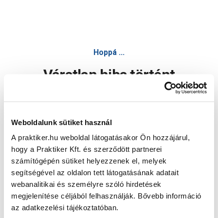
Hoppá ...
Váratlan hiba történt
Dolgozunk a hiba javításán. Egy kis türelmet kérünk.
Weboldalunk sütiket használ
A praktiker.hu weboldal látogatásakor Ön hozzájárul,
Oldal újratöltése
hogy a Praktiker Kft. és szerződött partnerei
számítógépén sütiket helyezzenek el, melyek
segítségével az oldalon tett látogatásának adatait
webanalitikai és személyre szóló hirdetések
megjelenítése céljából felhasználják. Bővebb információ
az adatkezelési tájékoztatóban.