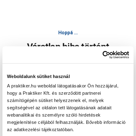
Hoppá ...
Váratlan hiba történt
Dolgozunk a hiba javításán. Egy kis türelmet kérünk.
Weboldalunk sütiket használ
A praktiker.hu weboldal látogatásakor Ön hozzájárul,
Oldal újratöltése
hogy a Praktiker Kft. és szerződött partnerei
számítógépén sütiket helyezzenek el, melyek
segítségével az oldalon tett látogatásának adatait
webanalitikai és személyre szóló hirdetések
megjelenítése céljából felhasználják. Bővebb információ
az adatkezelési tájékoztatóban.