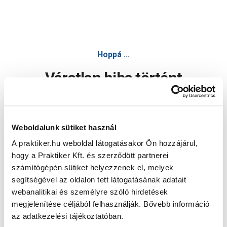
Hoppá ...
Váratlan hiba történt
Dolgozunk a hiba javításán. Egy kis türelmet kérünk.
Weboldalunk sütiket használ
A praktiker.hu weboldal látogatásakor Ön hozzájárul,
Oldal újratöltése
hogy a Praktiker Kft. és szerződött partnerei
számítógépén sütiket helyezzenek el, melyek
segítségével az oldalon tett látogatásának adatait
webanalitikai és személyre szóló hirdetések
megjelenítése céljából felhasználják. Bővebb információ
az adatkezelési tájékoztatóban.