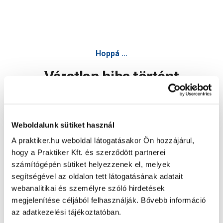
Hoppá ...
Váratlan hiba történt
Dolgozunk a hiba javításán. Egy kis türelmet kérünk.
Weboldalunk sütiket használ
A praktiker.hu weboldal látogatásakor Ön hozzájárul,
Oldal újratöltése
hogy a Praktiker Kft. és szerződött partnerei
számítógépén sütiket helyezzenek el, melyek
segítségével az oldalon tett látogatásának adatait
webanalitikai és személyre szóló hirdetések
megjelenítése céljából felhasználják. Bővebb információ
az adatkezelési tájékoztatóban.