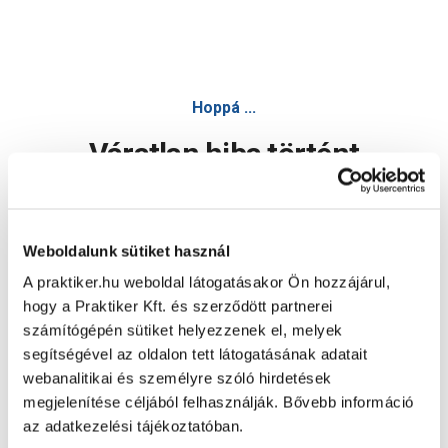
Hoppá ...
Váratlan hiba történt
Dolgozunk a hiba javításán. Egy kis türelmet kérünk.
Weboldalunk sütiket használ
A praktiker.hu weboldal látogatásakor Ön hozzájárul,
Oldal újratöltése
hogy a Praktiker Kft. és szerződött partnerei
számítógépén sütiket helyezzenek el, melyek
segítségével az oldalon tett látogatásának adatait
webanalitikai és személyre szóló hirdetések
megjelenítése céljából felhasználják. Bővebb információ
az adatkezelési tájékoztatóban.