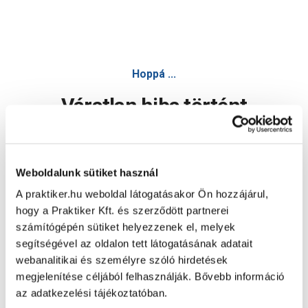
Hoppá ...
Váratlan hiba történt
Dolgozunk a hiba javításán. Egy kis türelmet kérünk.
Weboldalunk sütiket használ
A praktiker.hu weboldal látogatásakor Ön hozzájárul,
Oldal újratöltése
hogy a Praktiker Kft. és szerződött partnerei
számítógépén sütiket helyezzenek el, melyek
segítségével az oldalon tett látogatásának adatait
webanalitikai és személyre szóló hirdetések
megjelenítése céljából felhasználják. Bővebb információ
az adatkezelési tájékoztatóban.