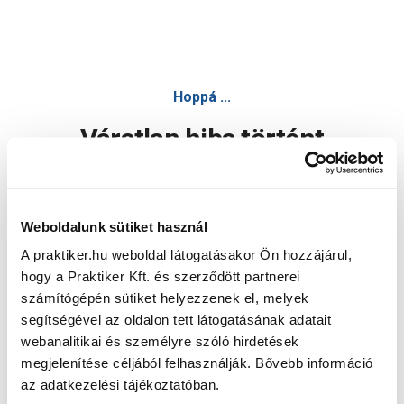
Hoppá ...
Váratlan hiba történt
Dolgozunk a hiba javításán. Egy kis türelmet kérünk.
Weboldalunk sütiket használ
A praktiker.hu weboldal látogatásakor Ön hozzájárul,
Oldal újratöltése
hogy a Praktiker Kft. és szerződött partnerei
számítógépén sütiket helyezzenek el, melyek
segítségével az oldalon tett látogatásának adatait
webanalitikai és személyre szóló hirdetések
megjelenítése céljából felhasználják. Bővebb információ
az adatkezelési tájékoztatóban.