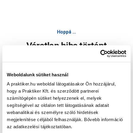
Hoppá ...
Váratlan hiba történt
Dolgozunk a hiba javításán. Egy kis türelmet kérünk.
Weboldalunk sütiket használ
A praktiker.hu weboldal látogatásakor Ön hozzájárul,
Oldal újratöltése
hogy a Praktiker Kft. és szerződött partnerei
számítógépén sütiket helyezzenek el, melyek
segítségével az oldalon tett látogatásának adatait
webanalitikai és személyre szóló hirdetések
megjelenítése céljából felhasználják. Bővebb információ
az adatkezelési tájékoztatóban.