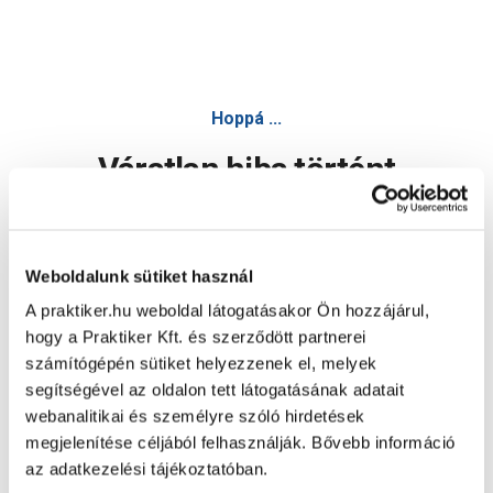
Hoppá ...
Váratlan hiba történt
Dolgozunk a hiba javításán. Egy kis türelmet kérünk.
Weboldalunk sütiket használ
A praktiker.hu weboldal látogatásakor Ön hozzájárul,
Oldal újratöltése
hogy a Praktiker Kft. és szerződött partnerei
számítógépén sütiket helyezzenek el, melyek
segítségével az oldalon tett látogatásának adatait
webanalitikai és személyre szóló hirdetések
megjelenítése céljából felhasználják. Bővebb információ
az adatkezelési tájékoztatóban.