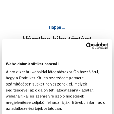
Hoppá ...
Váratlan hiba történt
Dolgozunk a hiba javításán. Egy kis türelmet kérünk.
Weboldalunk sütiket használ
A praktiker.hu weboldal látogatásakor Ön hozzájárul,
Oldal újratöltése
hogy a Praktiker Kft. és szerződött partnerei
számítógépén sütiket helyezzenek el, melyek
segítségével az oldalon tett látogatásának adatait
webanalitikai és személyre szóló hirdetések
megjelenítése céljából felhasználják. Bővebb információ
az adatkezelési tájékoztatóban.