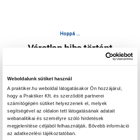
Hoppá ...
Váratlan hiba történt
Dolgozunk a hiba javításán. Egy kis türelmet kérünk.
Weboldalunk sütiket használ
A praktiker.hu weboldal látogatásakor Ön hozzájárul,
Oldal újratöltése
hogy a Praktiker Kft. és szerződött partnerei
számítógépén sütiket helyezzenek el, melyek
segítségével az oldalon tett látogatásának adatait
webanalitikai és személyre szóló hirdetések
megjelenítése céljából felhasználják. Bővebb információ
az adatkezelési tájékoztatóban.