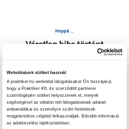
Hoppá ...
Váratlan hiba történt
Dolgozunk a hiba javításán. Egy kis türelmet kérünk.
Weboldalunk sütiket használ
A praktiker.hu weboldal látogatásakor Ön hozzájárul,
Oldal újratöltése
hogy a Praktiker Kft. és szerződött partnerei
számítógépén sütiket helyezzenek el, melyek
segítségével az oldalon tett látogatásának adatait
webanalitikai és személyre szóló hirdetések
megjelenítése céljából felhasználják. Bővebb információ
az adatkezelési tájékoztatóban.