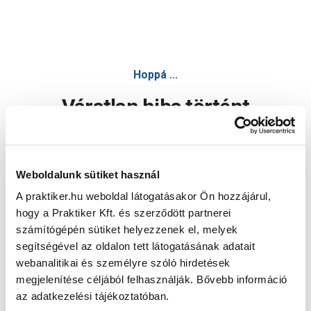
Hoppá ...
Váratlan hiba történt
Dolgozunk a hiba javításán. Egy kis türelmet kérünk.
Weboldalunk sütiket használ
A praktiker.hu weboldal látogatásakor Ön hozzájárul,
Oldal újratöltése
hogy a Praktiker Kft. és szerződött partnerei
számítógépén sütiket helyezzenek el, melyek
segítségével az oldalon tett látogatásának adatait
webanalitikai és személyre szóló hirdetések
megjelenítése céljából felhasználják. Bővebb információ
az adatkezelési tájékoztatóban.