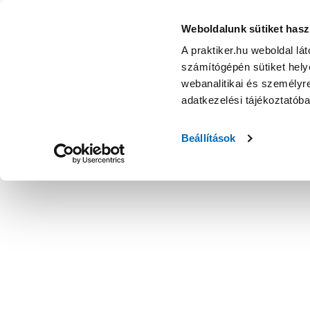
Weboldalunk sütiket hasz
A praktiker.hu weboldal lá
számítógépén sütiket helye
webanalitikai és személyre
adatkezelési tájékoztatób
Beállítások