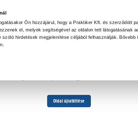
nál
togatásakor Ön hozzájárul, hogy a Praktiker Kft. és szerződött pa
zzenek el, melyek segítségével az oldalon tett látogatásának ad
 szóló hirdetések megjelenítése céljából felhasználják. Bővebb 
Hoppá ...
an.
Váratlan hiba történt
Dolgozunk a hiba javításán. Egy kis türelmet kérünk.
Oldal újratöltése