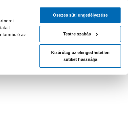
Összes süti engedélyezése
rtnerei
atait
Testre szabás
információ az
Kizárólag az elengedhetetlen
sütiket használja