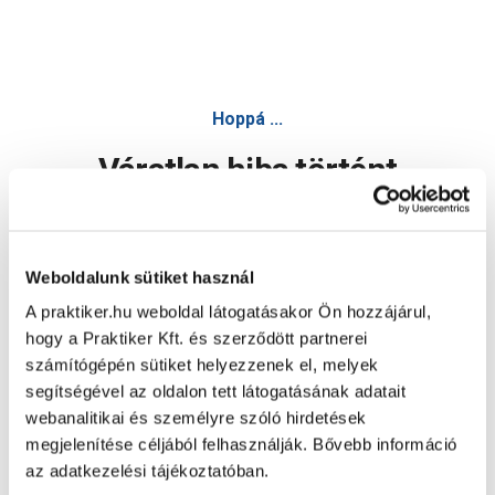
Hoppá ...
Váratlan hiba történt
Dolgozunk a hiba javításán. Egy kis türelmet kérünk.
Weboldalunk sütiket használ
A praktiker.hu weboldal látogatásakor Ön hozzájárul,
Oldal újratöltése
hogy a Praktiker Kft. és szerződött partnerei
számítógépén sütiket helyezzenek el, melyek
segítségével az oldalon tett látogatásának adatait
webanalitikai és személyre szóló hirdetések
megjelenítése céljából felhasználják. Bővebb információ
az adatkezelési tájékoztatóban.