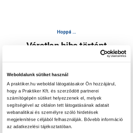
Hoppá ...
Váratlan hiba történt
Dolgozunk a hiba javításán. Egy kis türelmet kérünk.
Weboldalunk sütiket használ
A praktiker.hu weboldal látogatásakor Ön hozzájárul,
Oldal újratöltése
hogy a Praktiker Kft. és szerződött partnerei
számítógépén sütiket helyezzenek el, melyek
segítségével az oldalon tett látogatásának adatait
webanalitikai és személyre szóló hirdetések
megjelenítése céljából felhasználják. Bővebb információ
az adatkezelési tájékoztatóban.