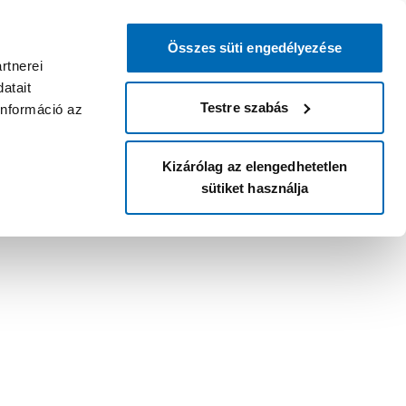
Összes süti engedélyezése
rtnerei
atait
Testre szabás
információ az
Kizárólag az elengedhetetlen
sütiket használja