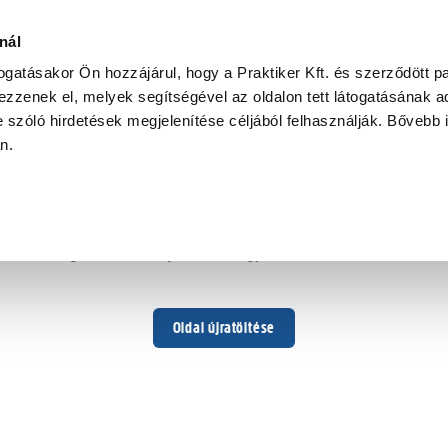
nál
togatásakor Ön hozzájárul, hogy a Praktiker Kft. és szerződött pa
zzenek el, melyek segítségével az oldalon tett látogatásának ad
 szóló hirdetések megjelenítése céljából felhasználják. Bővebb 
Hoppá ...
an.
Váratlan hiba történt
Dolgozunk a hiba javításán. Egy kis türelmet kérünk.
Oldal újratöltése