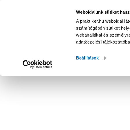
Weboldalunk sütiket hasz
A praktiker.hu weboldal lá
számítógépén sütiket helye
webanalitikai és személyre
adatkezelési tájékoztatób
Beállítások