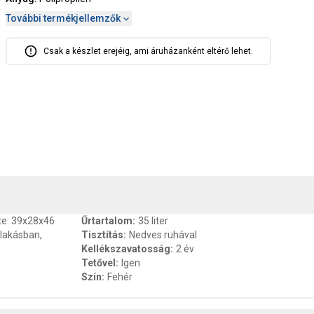
További termékjellemzők
Csak a készlet erejéig, ami áruházanként eltérő lehet.
, SZAVATOSSÁG
CSOMAGOLÁSI ÉS SÚLY INFORMÁCIÓK
DOKU
te: 39x28x46
Űrtartalom
:
35 liter
slakásban,
Tisztítás
:
Nedves ruhával
Kellékszavatosság
:
2 év
Tetővel
:
Igen
Szín
:
Fehér