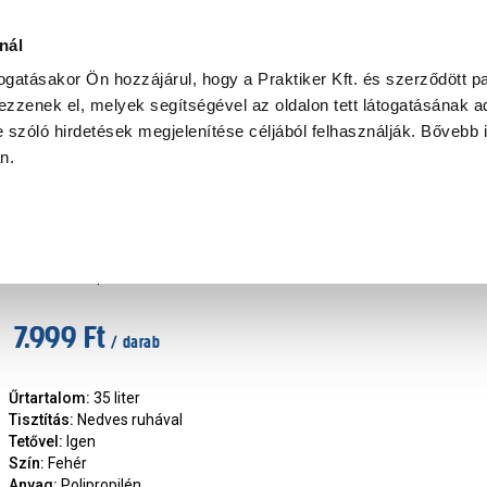
Ke
nál
togatásakor Ön hozzájárul, hogy a Praktiker Kft. és szerződött pa
zzenek el, melyek segítségével az oldalon tett látogatásának ad
Praktiker Professional
Szakiajánló
Ügyintézés és Információ
 szóló hirdetések megjelenítése céljából felhasználják. Bővebb 
an.
Szennyestartó
fonott mintázatú szennyestartó fehér 35l
Márka
:
Plastexpress
|
Cikkszám
:
409149
7.999 Ft
/ darab
Űrtartalom
:
35 liter
Tisztítás
:
Nedves ruhával
Tetővel
:
Igen
Szín
:
Fehér
Anyag
:
Polipropilén