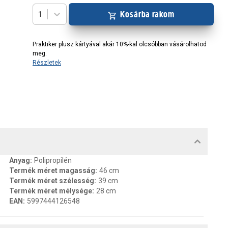
Kosárba rakom
1
Praktiker plusz kártyával akár 10%-kal olcsóbban vásárolhatod
meg.
Részletek
MENTUMOK, FELELŐS SZEMÉLY
Anyag
:
Polipropilén
Termék méret magasság
:
46 cm
Termék méret szélesség
:
39 cm
Termék méret mélysége
:
28 cm
EAN
:
5997444126548