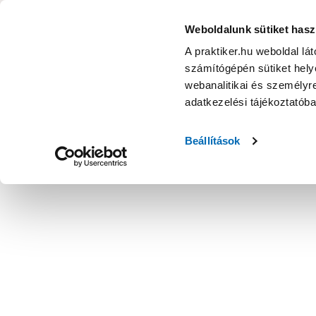
KATEGÓRIÁK
Weboldalunk sütiket hasz
A praktiker.hu weboldal lá
számítógépén sütiket helye
Ajánlatok
Márkanagykövet
Nyereményjáték
webanalitikai és személyre
adatkezelési tájékoztatób
Kezdőoldal
Lakberendezés, háztartás
Háztartási kiegészítő
Beállítások