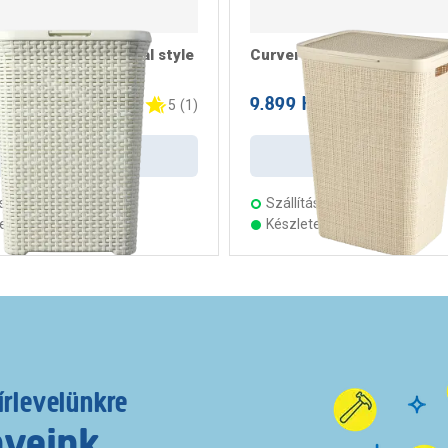
zennyestartó natural style
Curver jute szennyestartó
Ft
9.899 Ft
/ darab
/ darab
5
(
1
)
Kosárba
Kosárba
s:
2 munkanap
Szállítás:
2 munkanap
ten 21 áruházban
Készleten 22 áruházban
írlevelünkre
nyeink