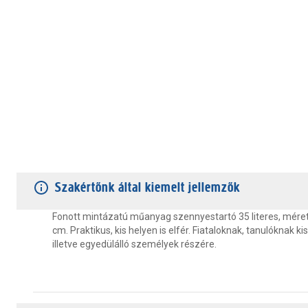
TERMÉKJELLEMZŐK
VÁSÁRLÓI VÉLEMÉNYEK
JÓTÁLLÁS
Szakértőnk által kiemelt jellemzők
Fonott mintázatú műanyag szennyestartó 35 literes, mére
cm. Praktikus, kis helyen is elfér. Fiataloknak, tanulóknak ki
illetve egyedülálló személyek részére.