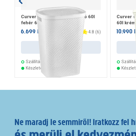
Curver infinity szennyestartó 60l
Curver s
fehér 60,2x35,1x43,7cm
60l krém
6.699 Ft
10.990 
/ darab
4.8
(
6
)
Kosárba
Szállítás:
4 munkanap
Szállítá
Készleten 23 áruházban
Készle
Ne maradj le semmiről! Iratkozz fel h
és merülj el kedvezmé