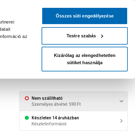
0
0
dvenc áruházam
:
Miért érdemes
Kérlek válassz
bejelentkezni?
Összes süti engedélyezése
Belépés
Listáim
Kosár
rtnerei
atait
Legyél Praktiker Plusz tag!
Áruházak és szolgáltatások
Karrier
Testre szabás
információ az
Kizárólag az elengedhetetlen
sütiket használja
Nem szállítható
Személyes átvétel: 590 Ft
Készleten 14 áruházban
Készletinformáció