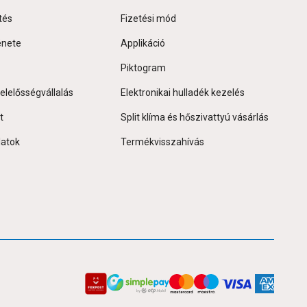
tés
Fizetési mód
énete
Applikáció
Piktogram
elelősségvállalás
Elektronikai hulladék kezelés
t
Split klíma és hőszivattyú vásárlás
latok
Termékvisszahívás