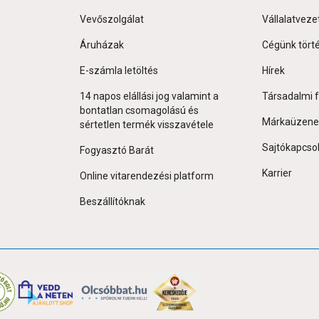
Vevőszolgálat
Vállalatveze
Áruházak
Cégünk tört
E-számla letöltés
Hírek
14 napos elállási jog valamint a
Társadalmi f
bontatlan csomagolású és
Márkaüzene
sértetlen termék visszavétele
Sajtókapcso
Fogyasztó Barát
Karrier
Online vitarendezési platform
Beszállítóknak