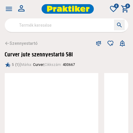
0
0
Szennyestartó
Curver jute szennyestartó 58l
|
5
(1)
Márka
:
Curver
|
Cikkszám
:
400667