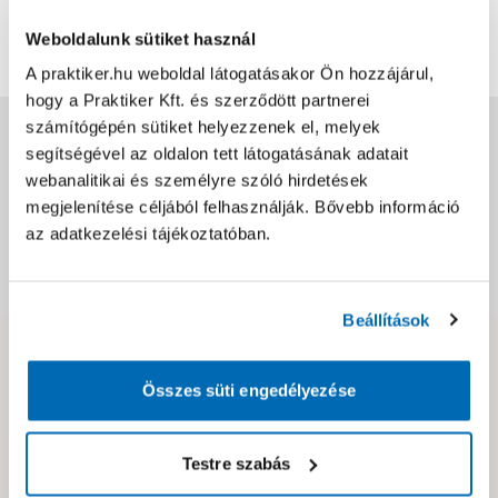
Bővebben
0
0
Weboldalunk sütiket használ
A praktiker.hu weboldal látogatásakor Ön hozzájárul,
hogy a Praktiker Kft. és szerződött partnerei
számítógépén sütiket helyezzenek el, melyek
Jótállás, szavatosság
segítségével az oldalon tett látogatásának adatait
webanalitikai és személyre szóló hirdetések
Csomagolási és súly információk
megjelenítése céljából felhasználják. Bővebb információ
az adatkezelési tájékoztatóban.
Dokumentumok, felelős személy
Beállítások
Hibát találtál az oldalon vagy a termék leírásában?
Összes süti engedélyezése
Kérjük jelezd nekünk!
Testre szabás
Neked ajánljuk!