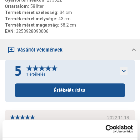
Gyártói termékkód
:
273322
Űrtartalom
:
58 liter
Termék méret szélesség
:
34 cm
Termék méret mélysége
:
43 cm
Termék méret magasság
:
58.2 cm
EAN
:
3253928093006
Vásárlói vélemények
5
1
értékelés
Értékelés írása
2022.11.18.
Ár, dizájn