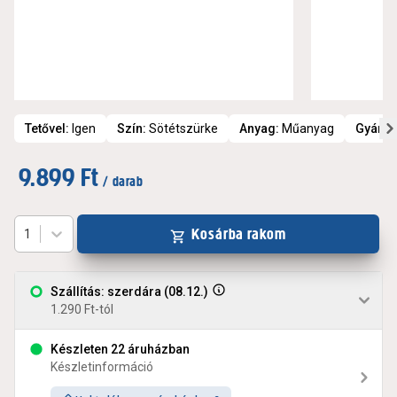
Tetővel
:
Igen
Szín
:
Sötétszürke
Anyag
:
Műanyag
Gyártó
9.899 Ft
/ darab
Kosárba rakom
1
Szállítás: szerdára (08.12.)
1.290 Ft-tól
Készleten 22 áruházban
Készletinformáció