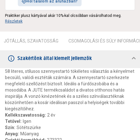
Hol találom az áruházban?
Praktiker plusz kártyával akár 10%-kal olcsóbban vásárolhatod meg.
Részletek
JÓTÁLLÁS, SZAVATOSSÁG
CSOMAGOLÁSI ÉS SÚLY INFORMÁC
Szakértőnk által kiemelt jellemzők
58 literes, stílusos szennyestartó tökéletes választás a kényelmet
becsülő, valódi esztéták számára. A szennyestartó szerkezete
megfelelő szellőzést biztosít. Ideális a fürdőszobába és a
mosodába. A JUTE termékcsaládot a divatos otthonos hatás
inspirálja. A vonzó kinézetének és a széles színválasztéknak
köszönhetően a kosár ideálisan passzol a helyiségek további
kiegészítőihez.
Kellékszavatosság
:
2 év
Tetővel
:
Igen
Szín
:
Sötétszürke
Anyag
:
Műanyag