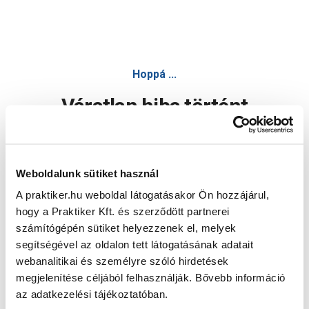
Hoppá ...
Váratlan hiba történt
Dolgozunk a hiba javításán. Egy kis türelmet kérünk.
Weboldalunk sütiket használ
A praktiker.hu weboldal látogatásakor Ön hozzájárul,
Oldal újratöltése
hogy a Praktiker Kft. és szerződött partnerei
számítógépén sütiket helyezzenek el, melyek
segítségével az oldalon tett látogatásának adatait
webanalitikai és személyre szóló hirdetések
megjelenítése céljából felhasználják. Bővebb információ
az adatkezelési tájékoztatóban.