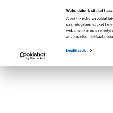
Weboldalunk sütiket hasz
A praktiker.hu weboldal lá
számítógépén sütiket helye
webanalitikai és személyre
adatkezelési tájékoztatób
Beállítások