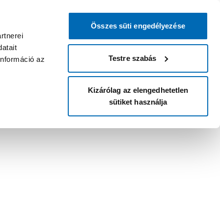
Összes süti engedélyezése
rtnerei
atait
Testre szabás
információ az
Kizárólag az elengedhetetlen
sütiket használja