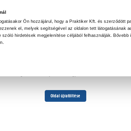
nál
togatásakor Ön hozzájárul, hogy a Praktiker Kft. és szerződött pa
zzenek el, melyek segítségével az oldalon tett látogatásának ad
 szóló hirdetések megjelenítése céljából felhasználják. Bővebb 
Hoppá ...
an.
Váratlan hiba történt
Dolgozunk a hiba javításán. Egy kis türelmet kérünk.
Oldal újratöltése