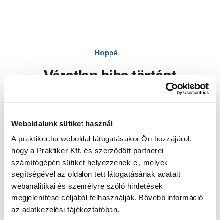
Hoppá ...
Váratlan hiba történt
Dolgozunk a hiba javításán. Egy kis türelmet kérünk.
Weboldalunk sütiket használ
A praktiker.hu weboldal látogatásakor Ön hozzájárul,
Oldal újratöltése
hogy a Praktiker Kft. és szerződött partnerei
számítógépén sütiket helyezzenek el, melyek
segítségével az oldalon tett látogatásának adatait
webanalitikai és személyre szóló hirdetések
megjelenítése céljából felhasználják. Bővebb információ
az adatkezelési tájékoztatóban.