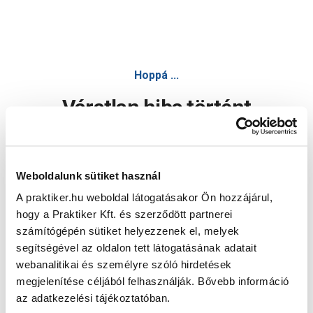
Hoppá ...
Váratlan hiba történt
Dolgozunk a hiba javításán. Egy kis türelmet kérünk.
Weboldalunk sütiket használ
A praktiker.hu weboldal látogatásakor Ön hozzájárul,
Oldal újratöltése
hogy a Praktiker Kft. és szerződött partnerei
számítógépén sütiket helyezzenek el, melyek
segítségével az oldalon tett látogatásának adatait
webanalitikai és személyre szóló hirdetések
megjelenítése céljából felhasználják. Bővebb információ
az adatkezelési tájékoztatóban.