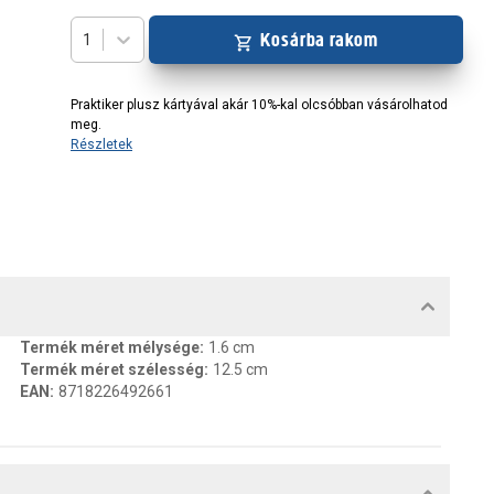
Kosárba rakom
1
Praktiker plusz kártyával akár 10%-kal olcsóbban vásárolhatod
meg.
Részletek
MENTUMOK, FELELŐS SZEMÉLY
Termék méret mélysége
:
1.6 cm
Termék méret szélesség
:
12.5 cm
EAN
:
8718226492661