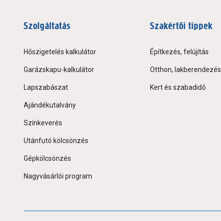
Szolgáltatás
Szakértői tippek
Hőszigetelés kalkulátor
Építkezés, felújítás
Garázskapu-kalkulátor
Otthon, lakberendezés
Lapszabászat
Kert és szabadidő
Ajándékutalvány
Színkeverés
Utánfutó kölcsönzés
Gépkölcsönzés
Nagyvásárlói program