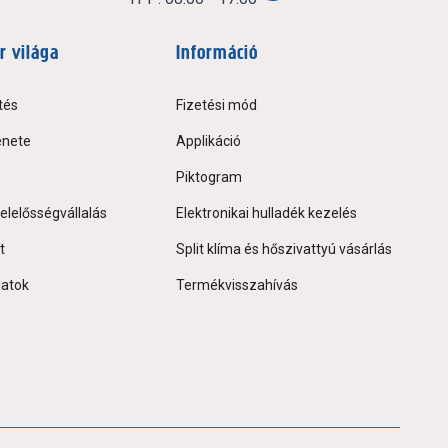
r világa
Információ
tés
Fizetési mód
énete
Applikáció
Piktogram
elelősségvállalás
Elektronikai hulladék kezelés
t
Split klíma és hőszivattyú vásárlás
latok
Termékvisszahívás