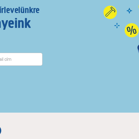
írlevelünkre
nyeink