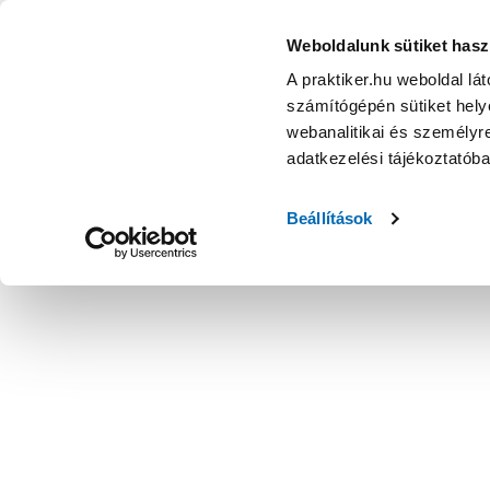
KATEGÓRIÁK
Weboldalunk sütiket hasz
A praktiker.hu weboldal lá
számítógépén sütiket helye
Ajánlatok
Márkanagykövet
Nyereményjáték
webanalitikai és személyre
adatkezelési tájékoztatób
Kezdőoldal
Lakberendezés, háztartás
Háztartási kiegészítő
Beállítások