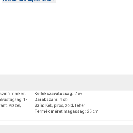
, SZAVATOSSÁG
CSOMAGOLÁSI ÉS SÚLY INFORMÁCIÓK
DOKU
színű markert
Kellékszavatosság
:
2 év
alvastagság: 1-
Darabszám
:
4 db
ánt. Vízzel,
Szín
:
Kék, piros, zöld, fehér
Termék méret magasság
:
25 cm