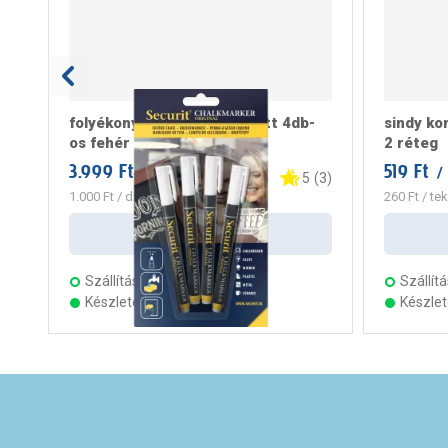
folyékony krétamarker szett 4db-
sindy ko
os fehér
2 réteg
3.999 Ft
519 Ft
/ csomag
/
5
(
3
)
1.000 Ft
/ darab
260 Ft
/ te
Kosárba
Szállítás:
3 munkanap
Szállítá
Készleten 18 áruházban
Készle