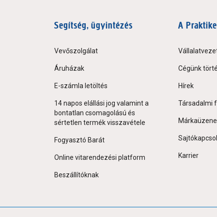
Segítség, ügyintézés
A Praktike
Vevőszolgálat
Vállalatveze
Áruházak
Cégünk tört
E-számla letöltés
Hírek
14 napos elállási jog valamint a
Társadalmi f
bontatlan csomagolású és
Márkaüzene
sértetlen termék visszavétele
Sajtókapcso
Fogyasztó Barát
Karrier
Online vitarendezési platform
Beszállítóknak