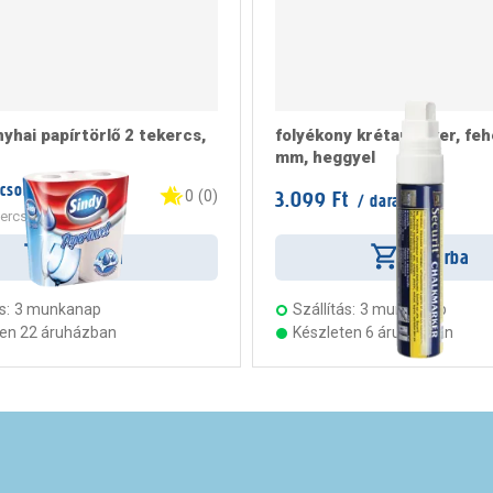
nyhai papírtörlő 2 tekercs,
folyékony krétamarker, feh
mm, heggyel
 csomag
3.099 Ft
0
(
0
)
/ darab
kercs
Kosárba
Kosárba
s:
3 munkanap
Szállítás:
3 munkanap
ten 22 áruházban
Készleten 6 áruházban