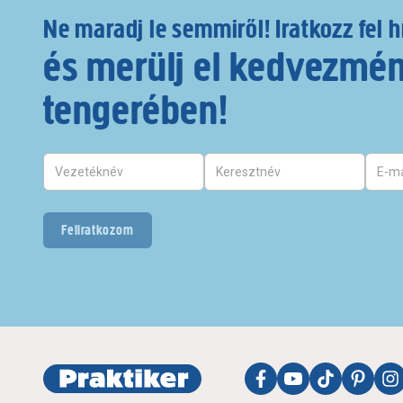
Ne maradj le semmiről! Iratkozz fel h
és merülj el kedvezmé
tengerében!
Feliratkozom