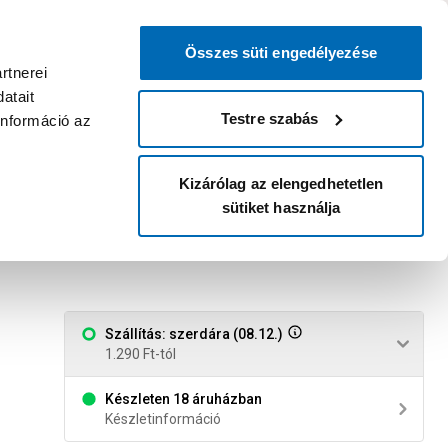
0
0
dvenc áruházam
:
Miért érdemes
Kérlek válassz
bejelentkezni?
Összes süti engedélyezése
Belépés
Listáim
Kosár
rtnerei
atait
Legyél Praktiker Plusz tag!
Áruházak és szolgáltatások
Karrier
Testre szabás
információ az
Kizárólag az elengedhetetlen
sütiket használja
-piros-zöld-fehér
Szállítás: szerdára (08.12.)
1.290 Ft-tól
Készleten 18 áruházban
Készletinformáció