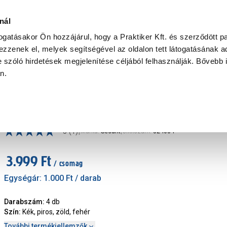
Ke
nál
togatásakor Ön hozzájárul, hogy a Praktiker Kft. és szerződött pa
zzenek el, melyek segítségével az oldalon tett látogatásának ad
Praktiker Professional
Szakiajánló
Ügyintézés és Információ
 szóló hirdetések megjelenítése céljából felhasználják. Bővebb 
an.
Papír-írószer
folyékony krétamarker szett 4 db-os kék
|
5
(1)
Márka
:
Securit
|
Cikkszám
:
324084
3.999 Ft
/ csomag
Egységár:
1.000 Ft
/ darab
Darabszám
:
4 db
Szín
:
Kék, piros, zöld, fehér
További termékjellemzők