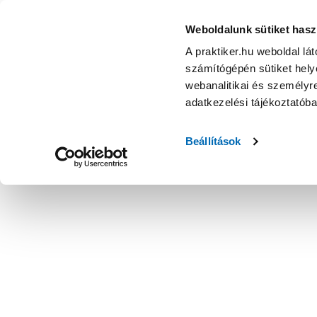
Weboldalunk sütiket hasz
A praktiker.hu weboldal lá
számítógépén sütiket helye
webanalitikai és személyre
adatkezelési tájékoztatób
Beállítások