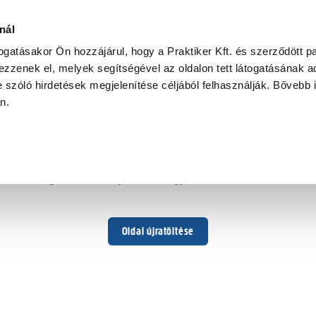
nál
togatásakor Ön hozzájárul, hogy a Praktiker Kft. és szerződött pa
zzenek el, melyek segítségével az oldalon tett látogatásának ad
 szóló hirdetések megjelenítése céljából felhasználják. Bővebb 
Hoppá ...
an.
Váratlan hiba történt
Dolgozunk a hiba javításán. Egy kis türelmet kérünk.
Oldal újratöltése