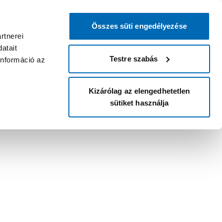
Összes süti engedélyezése
rtnerei
atait
Testre szabás
információ az
Kizárólag az elengedhetetlen
sütiket használja