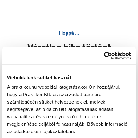
Hoppá ...
Váratlan hiba történt
Dolgozunk a hiba javításán. Egy kis türelmet kérünk.
Weboldalunk sütiket használ
A praktiker.hu weboldal látogatásakor Ön hozzájárul,
Oldal újratöltése
hogy a Praktiker Kft. és szerződött partnerei
számítógépén sütiket helyezzenek el, melyek
segítségével az oldalon tett látogatásának adatait
webanalitikai és személyre szóló hirdetések
megjelenítése céljából felhasználják. Bővebb információ
az adatkezelési tájékoztatóban.