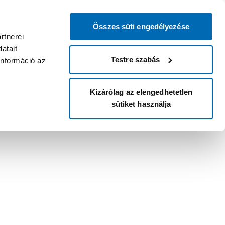
Összes süti engedélyezése
rtnerei
atait
Testre szabás
információ az
Kizárólag az elengedhetetlen
sütiket használja