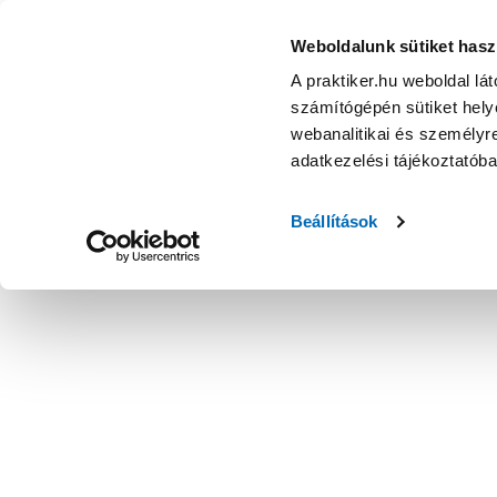
Weboldalunk sütiket hasz
A praktiker.hu weboldal lá
számítógépén sütiket helye
webanalitikai és személyre
adatkezelési tájékoztatób
Beállítások