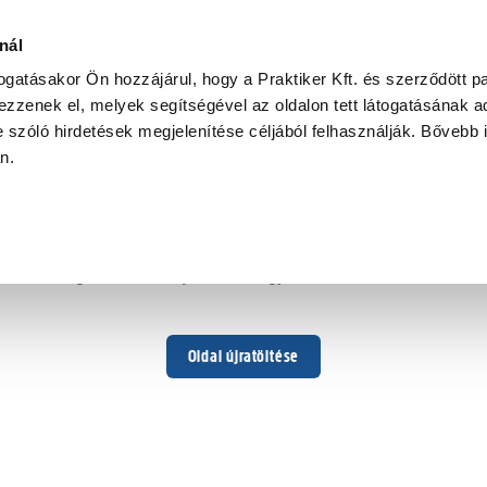
nál
togatásakor Ön hozzájárul, hogy a Praktiker Kft. és szerződött pa
zzenek el, melyek segítségével az oldalon tett látogatásának ad
 szóló hirdetések megjelenítése céljából felhasználják. Bővebb 
Hoppá ...
an.
Váratlan hiba történt
Dolgozunk a hiba javításán. Egy kis türelmet kérünk.
Oldal újratöltése