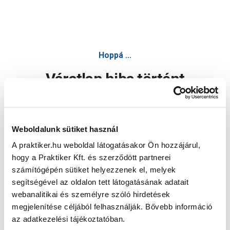
Hoppá ...
Váratlan hiba történt
Dolgozunk a hiba javításán. Egy kis türelmet kérünk.
Weboldalunk sütiket használ
A praktiker.hu weboldal látogatásakor Ön hozzájárul,
Oldal újratöltése
hogy a Praktiker Kft. és szerződött partnerei
számítógépén sütiket helyezzenek el, melyek
segítségével az oldalon tett látogatásának adatait
webanalitikai és személyre szóló hirdetések
megjelenítése céljából felhasználják. Bővebb információ
az adatkezelési tájékoztatóban.