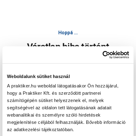
Hoppá ...
Váratlan hiba történt
Dolgozunk a hiba javításán. Egy kis türelmet kérünk.
Weboldalunk sütiket használ
A praktiker.hu weboldal látogatásakor Ön hozzájárul,
Oldal újratöltése
hogy a Praktiker Kft. és szerződött partnerei
számítógépén sütiket helyezzenek el, melyek
segítségével az oldalon tett látogatásának adatait
webanalitikai és személyre szóló hirdetések
megjelenítése céljából felhasználják. Bővebb információ
az adatkezelési tájékoztatóban.