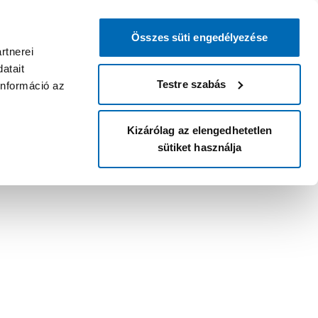
Összes süti engedélyezése
rtnerei
atait
Testre szabás
információ az
Kizárólag az elengedhetetlen
sütiket használja