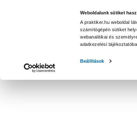
Weboldalunk sütiket hasz
A praktiker.hu weboldal lá
számítógépén sütiket helye
webanalitikai és személyre
adatkezelési tájékoztatób
Beállítások