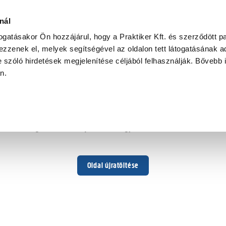
nál
togatásakor Ön hozzájárul, hogy a Praktiker Kft. és szerződött pa
zzenek el, melyek segítségével az oldalon tett látogatásának ad
 szóló hirdetések megjelenítése céljából felhasználják. Bővebb 
Hoppá ...
an.
Váratlan hiba történt
Dolgozunk a hiba javításán. Egy kis türelmet kérünk.
Oldal újratöltése