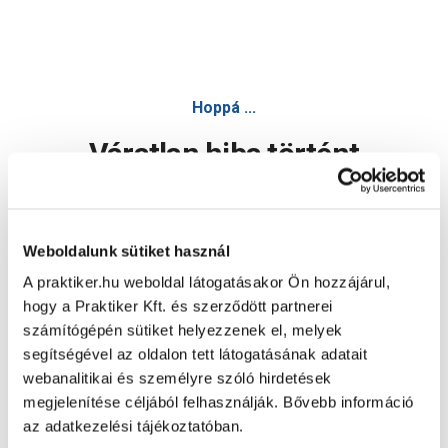
Hoppá ...
Váratlan hiba történt
Dolgozunk a hiba javításán. Egy kis türelmet kérünk.
Weboldalunk sütiket használ
A praktiker.hu weboldal látogatásakor Ön hozzájárul,
Oldal újratöltése
hogy a Praktiker Kft. és szerződött partnerei
számítógépén sütiket helyezzenek el, melyek
segítségével az oldalon tett látogatásának adatait
webanalitikai és személyre szóló hirdetések
megjelenítése céljából felhasználják. Bővebb információ
az adatkezelési tájékoztatóban.