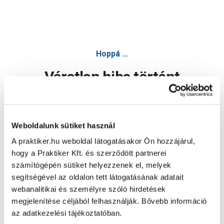
Hoppá ...
Váratlan hiba történt
Dolgozunk a hiba javításán. Egy kis türelmet kérünk.
Weboldalunk sütiket használ
A praktiker.hu weboldal látogatásakor Ön hozzájárul,
Oldal újratöltése
hogy a Praktiker Kft. és szerződött partnerei
számítógépén sütiket helyezzenek el, melyek
segítségével az oldalon tett látogatásának adatait
webanalitikai és személyre szóló hirdetések
megjelenítése céljából felhasználják. Bővebb információ
az adatkezelési tájékoztatóban.