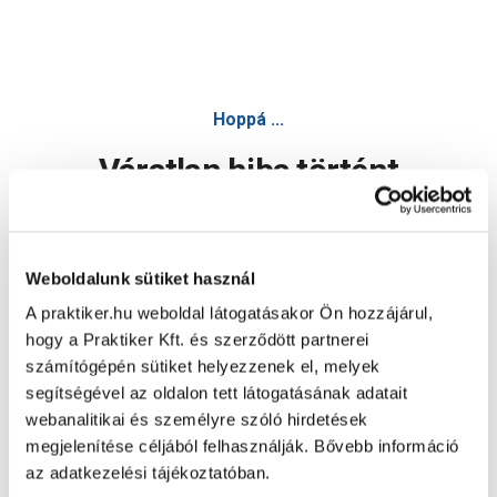
Hoppá ...
Váratlan hiba történt
Dolgozunk a hiba javításán. Egy kis türelmet kérünk.
Weboldalunk sütiket használ
A praktiker.hu weboldal látogatásakor Ön hozzájárul,
Oldal újratöltése
hogy a Praktiker Kft. és szerződött partnerei
számítógépén sütiket helyezzenek el, melyek
segítségével az oldalon tett látogatásának adatait
webanalitikai és személyre szóló hirdetések
megjelenítése céljából felhasználják. Bővebb információ
az adatkezelési tájékoztatóban.