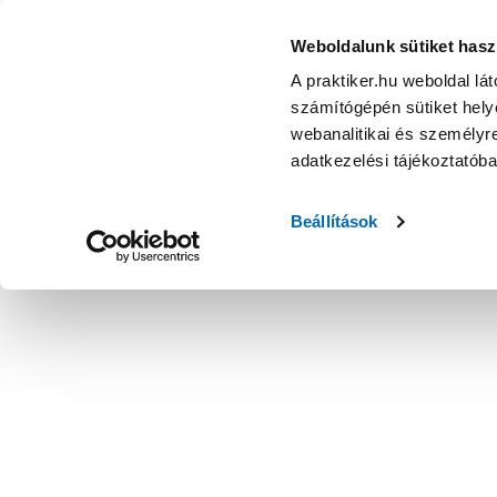
Weboldalunk sütiket hasz
A praktiker.hu weboldal lá
számítógépén sütiket helye
webanalitikai és személyre
adatkezelési tájékoztatób
Beállítások