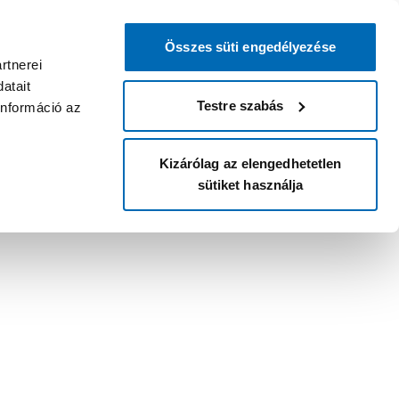
Összes süti engedélyezése
rtnerei
atait
Testre szabás
információ az
Kizárólag az elengedhetetlen
sütiket használja