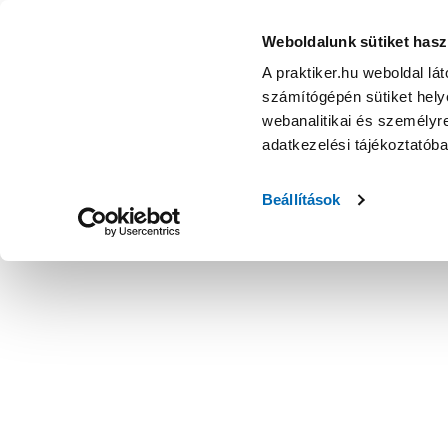
Galaxy babahordozó gyermek kerékpárra - Kerékpár felszer
Weboldalunk sütiket hasz
A praktiker.hu weboldal lá
számítógépén sütiket helye
webanalitikai és személyre
adatkezelési tájékoztatób
Beállítások