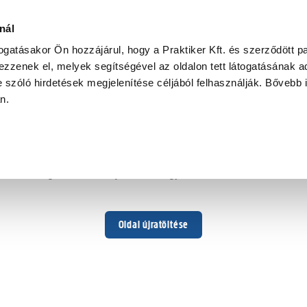
elés,
nál
togatásakor Ön hozzájárul, hogy a Praktiker Kft. és szerződött pa
zzenek el, melyek segítségével az oldalon tett látogatásának ad
 szóló hirdetések megjelenítése céljából felhasználják. Bővebb 
Hoppá ...
an.
Váratlan hiba történt
Dolgozunk a hiba javításán. Egy kis türelmet kérünk.
Oldal újratöltése