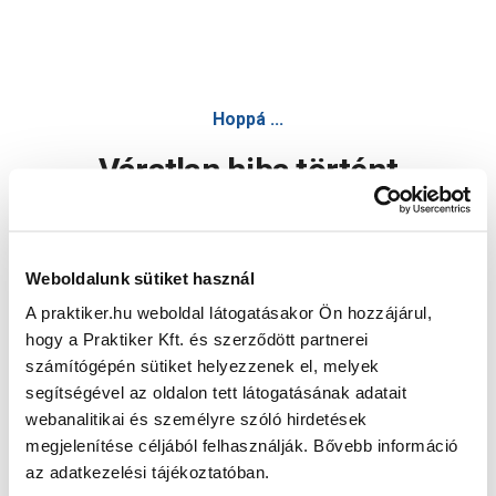
Hoppá ...
Váratlan hiba történt
Dolgozunk a hiba javításán. Egy kis türelmet kérünk.
Weboldalunk sütiket használ
A praktiker.hu weboldal látogatásakor Ön hozzájárul,
Oldal újratöltése
hogy a Praktiker Kft. és szerződött partnerei
számítógépén sütiket helyezzenek el, melyek
segítségével az oldalon tett látogatásának adatait
webanalitikai és személyre szóló hirdetések
megjelenítése céljából felhasználják. Bővebb információ
az adatkezelési tájékoztatóban.