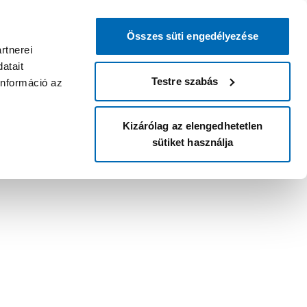
Összes süti engedélyezése
rtnerei
atait
Testre szabás
információ az
Kizárólag az elengedhetetlen
sütiket használja