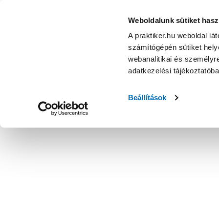
Weboldalunk sütiket hasz
A praktiker.hu weboldal lá
számítógépén sütiket helye
webanalitikai és személyre
adatkezelési tájékoztatób
Beállítások