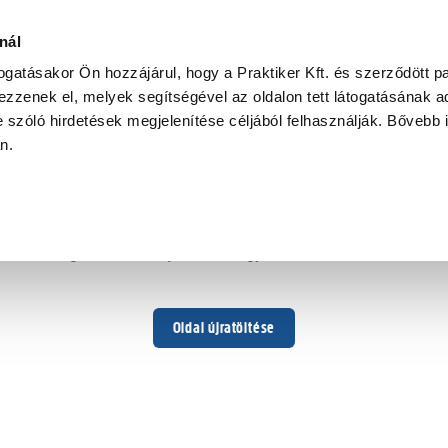
nál
togatásakor Ön hozzájárul, hogy a Praktiker Kft. és szerződött pa
zzenek el, melyek segítségével az oldalon tett látogatásának ad
 szóló hirdetések megjelenítése céljából felhasználják. Bővebb 
Hoppá ...
an.
Váratlan hiba történt
Dolgozunk a hiba javításán. Egy kis türelmet kérünk.
Oldal újratöltése