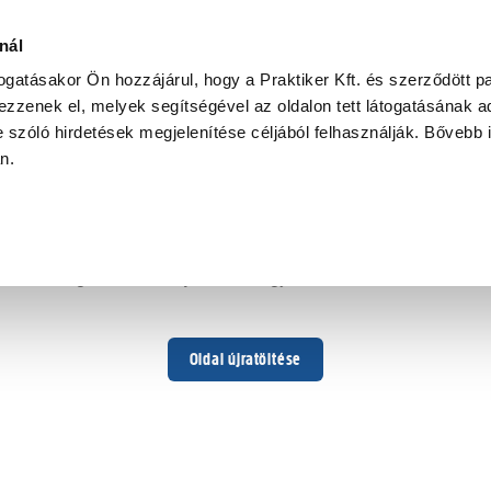
nál
togatásakor Ön hozzájárul, hogy a Praktiker Kft. és szerződött pa
zzenek el, melyek segítségével az oldalon tett látogatásának ad
 szóló hirdetések megjelenítése céljából felhasználják. Bővebb 
Hoppá ...
an.
Váratlan hiba történt
Dolgozunk a hiba javításán. Egy kis türelmet kérünk.
Oldal újratöltése