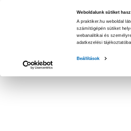
Weboldalunk sütiket hasz
A praktiker.hu weboldal lá
számítógépén sütiket helye
webanalitikai és személyre
adatkezelési tájékoztatób
Beállítások