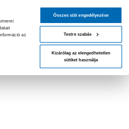
Összes süti engedélyezése
rtnerei
atait
Testre szabás
információ az
Kizárólag az elengedhetetlen
sütiket használja