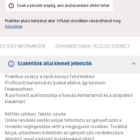
Csak a készlet erejéig, ami áruházanként eltérő lehet.
Praktiker plusz kártyával akár 10%-kal olcsóbban vásárolhatod meg.
Részletek
ÉS SÚLY INFORMÁCIÓK
DOKUMENTUMOK, FELELŐS SZEMÉLY
Szakértőnk által kiemelt jellemzők
Praktikus eszköz a cipők könnyű felvételéhez.
Profilozott kampóval és lyukkal ellátva, így könnyen
felakasztható.
A porfestett acél biztosítja a hosszú élettartamot és a strapabíró
kialakítást.
Kétféle színben: fekete, szürke.
Online rendelés esetén kérjük feltüntetni az igényelt színt a
rendelés véglegesítése előtt a megjegyzés rovatban. Továbbá
kérjük, előzetesen érdeklődni az igényelt szín rendelkezésre
állásáról, mivel a készlet áruházanként eltérő.