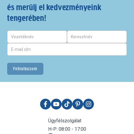
és merülj el kedvezményeink
tengerében!
Feliratkozom
Ügyfélszolgálat
H-P: 08:00 - 17:00