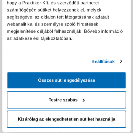
hogy a Praktiker Kft. és szerződött partnerei
Csomagolási és súly információk
számítógépén sütiket helyezzenek el, melyek
segítségével az oldalon tett látogatásának adatait
webanalitikai és személyre szóló hirdetések
Dokumentumok, felelős személy
megjelenítése céljából felhasználják. Bővebb információ
az adatkezelési tájékoztatóban.
Hibát találtál az oldalon vagy a termék leírásában?
Kérjük jelezd nekünk!
Beállítások
Összes süti engedélyezése
Neked ajánljuk!
Testre szabás
Kizárólag az elengedhetetlen sütiket használja