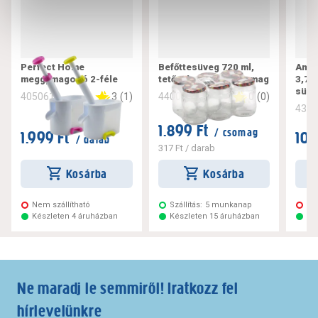
Perfect Home
Befőttesüveg 720 ml,
Ambi
meggymagozó 2-féle
tetővel, 6 db-os csomag
3,7l 
sütő
3
(
1
)
0
(
0
)
405061
440013
437
1.899 Ft
/ csomag
1.999 Ft
10.
/ darab
317 Ft
/ darab
Kosárba
Kosárba
Nem szállítható
Szállítás:
5 munkanap
Ne
Készleten 4 áruházban
Készleten 15 áruházban
Ké
Ne maradj le semmiről! Iratkozz fel
hírlevelünkre