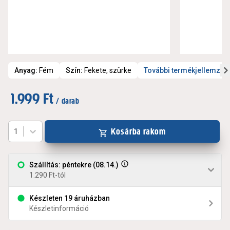
Anyag
:
Fém
Szín
:
Fekete, szürke
További termékjellemzők
1.999 Ft
/ darab
Kosárba rakom
1
Szállítás: péntekre (08.14.)
1.290 Ft-tól
Készleten 19 áruházban
Készletinformáció