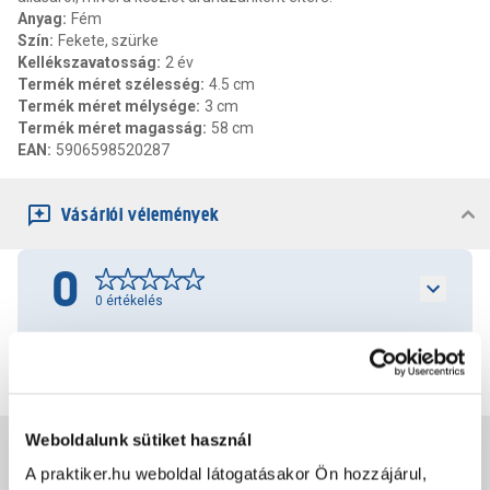
Anyag
:
Fém
Szín
:
Fekete, szürke
Kellékszavatosság
:
2 év
Termék méret szélesség
:
4.5 cm
Termék méret mélysége
:
3 cm
Termék méret magasság
:
58 cm
EAN
:
5906598520287
Vásárlói vélemények
0
0
értékelés
Értékelés írása
Weboldalunk sütiket használ
Jótállás, szavatosság
A praktiker.hu weboldal látogatásakor Ön hozzájárul,