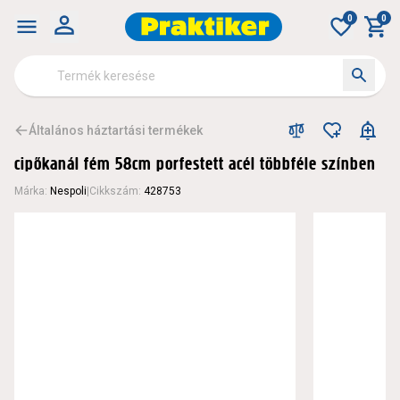
0
0
Általános háztartási termékek
cipőkanál fém 58cm porfestett acél többféle színben
Márka
:
Nespoli
|
Cikkszám
:
428753