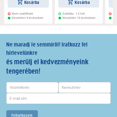
Kosárba
Kosárba
Nem szállítható
Szállítás:
1-2 hét
Ne
Készleten 4 áruházban
Készleten 16 áruházban
Ké
Ne maradj le semmiről! Iratkozz fel
hírlevelünkre
és merülj el kedvezményeink
tengerében!
Feliratkozom