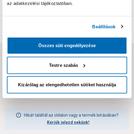
0
az adatkezelési tájékoztatóban.
0
értékelés
Értékelés írása
Beállítások
Összes süti engedélyezése
Jótállás, szavatosság
Testre szabás
Csomagolási és súly információk
Kizárólag az elengedhetetlen sütiket használja
Dokumentumok, felelős személy
Hibát találtál az oldalon vagy a termék leírásában?
Kérjük jelezd nekünk!