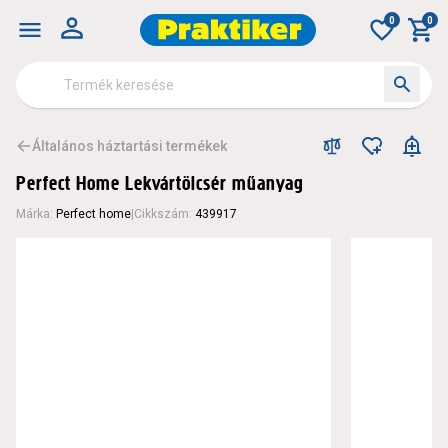
0
0
Általános háztartási termékek
Perfect Home Lekvártölcsér műanyag
Márka
:
Perfect home
|
Cikkszám
:
439917