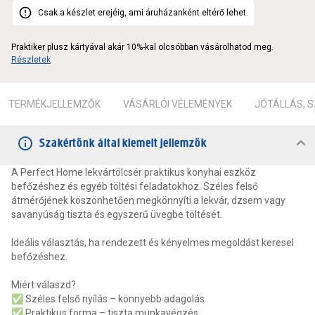
Csak a készlet erejéig, ami áruházanként eltérő lehet.
Praktiker plusz kártyával akár 10%-kal olcsóbban vásárolhatod meg.
Részletek
TERMÉKJELLEMZŐK
VÁSÁRLÓI VÉLEMÉNYEK
JÓTÁLLÁS, 
Szakértőnk által kiemelt jellemzők
A Perfect Home lekvártölcsér praktikus konyhai eszköz
befőzéshez és egyéb töltési feladatokhoz. Széles felső
átmérőjének köszönhetően megkönnyíti a lekvár, dzsem vagy
savanyúság tiszta és egyszerű üvegbe töltését.
Ideális választás, ha rendezett és kényelmes megoldást keresel
befőzéshez.
Miért válaszd?
✅ Széles felső nyílás – könnyebb adagolás
✅ Praktikus forma – tiszta munkavégzés