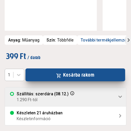
Anyag
:
Műanyag
Szín
:
Többféle
További termékjellemzők
399 Ft
/ darab
Kosárba rakom
1
Szállítás: szerdára (08.12.)
1.290 Ft-tól
Készleten 21 áruházban
Készletinformáció