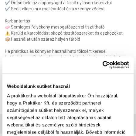
✔️ Öntsd bele az alapanyagot a felső nyíláson keresztül
✔️ Segít elkerülni a melléöntést és a szennyeződést
Karbantartás
🧼 Semleges folyékony mosogatószerrel tisztítható
⚠️ Kerüld a karcolódást okozó tisztítószereket és eszközöket
📦 Használat után száraz helyen tárold
Ha praktikus és könnyen használható tölcsért keresel
befőzéshez, a Perfect Home lekvártölcsér jó választás lehet a
konyhádban. 🍓
Kellékszavatosság
:
2 év
Anyag
:
Műanyag
Szín
:
Többféle
Weboldalunk sütiket használ
Termék méret magasság
:
10 cm
Termék méret szélesség
:
15 cm
A praktiker.hu weboldal látogatásakor Ön hozzájárul,
Termék méret mélysége
:
15 cm
hogy a Praktiker Kft. és szerződött partnerei
EAN
:
5999558574185
számítógépén sütiket helyezzenek el, melyek
segítségével az oldalon tett látogatásának adatait
Vásárlói vélemények
webanalitikai és személyre szóló hirdetések
megjelenítése céljából felhasználják. Bővebb információ