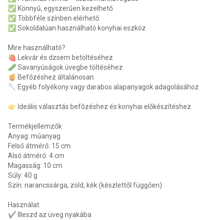
✅ Könnyű, egyszerűen kezelhető
✅ Többféle színben elérhető
✅ Sokoldalúan használható konyhai eszköz
Mire használható?
🍓 Lekvár és dzsem betöltéséhez
🥒 Savanyúságok üvegbe töltéséhez
🍯 Befőzéshez általánosan
🥄 Egyéb folyékony vagy darabos alapanyagok adagolásához
👉 Ideális választás befőzéshez és konyhai előkészítéshez.
Termékjellemzők
Anyag: műanyag
Felső átmérő: 15 cm
Alsó átmérő: 4 cm
Magasság: 10 cm
Súly: 40 g
Szín: narancssárga, zöld, kék (készlettől függően)
Használat
✔️ Illeszd az üveg nyakába