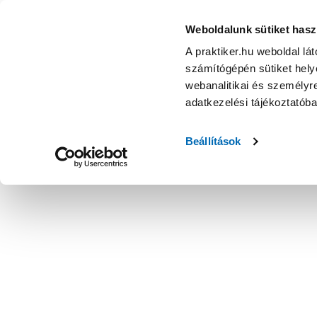
Weboldalunk sütiket hasz
A praktiker.hu weboldal lá
számítógépén sütiket helye
webanalitikai és személyre
adatkezelési tájékoztatób
Beállítások